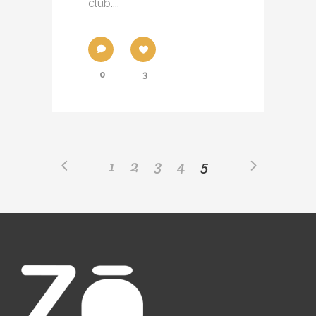
club....
0
3
1
2
3
4
5