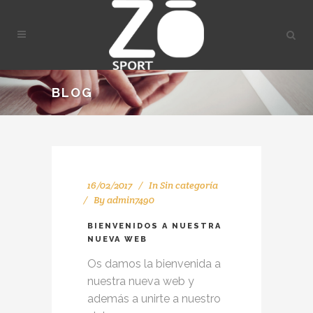
BLOG
16/02/2017
In
Sin categoría
By
admin7490
BIENVENIDOS A NUESTRA
NUEVA WEB
Os damos la bienvenida a
nuestra nueva web y
además a unirte a nuestro