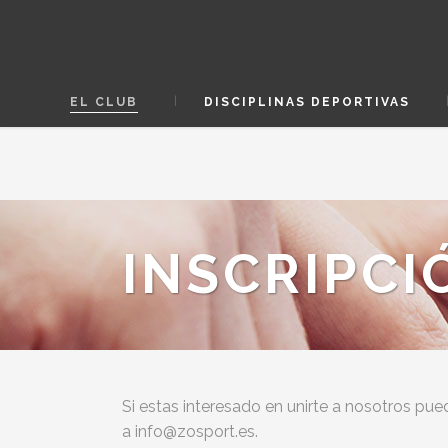
EL CLUB
DISCIPLINAS DEPORTIVAS
INSCRIPCI
Si estas interesado en unirte a nosotros pue
a info@zosport.es.